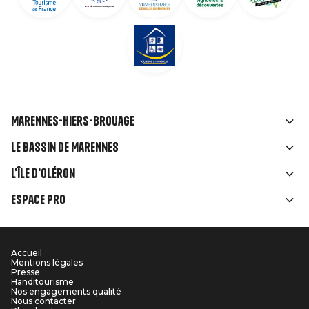
Marennes-Hiers-Brouage
Liens
Le Bassin de Marennes
rubriques
L'île d'Oléron
Espace Pro
Accueil
Menu
Mentions légales
Presse
Pied
Handitourisme
Nos engagements qualité
Nous contacter