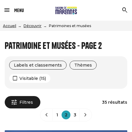
Menu
Accueil
Découvrir
Patrimoines et musées
Patrimoine et musées - Page 2
Labels et classements
Thèmes
Visitable (15)
Filtres
35 résultats
1
2
3