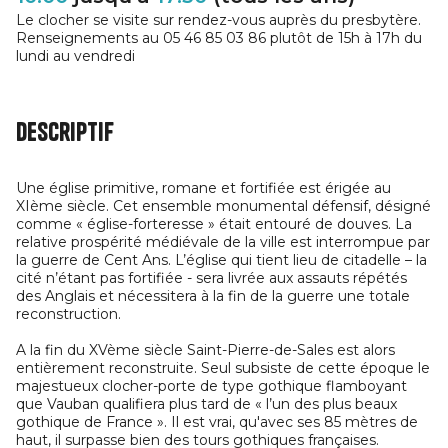
Le clocher se visite sur rendez-vous auprès du presbytère.
Renseignements au 05 46 85 03 86 plutôt de 15h à 17h du
lundi au vendredi
Descriptif
Une église primitive, romane et fortifiée est érigée au
XIème siècle. Cet ensemble monumental défensif, désigné
comme « église-forteresse » était entouré de douves. La
relative prospérité médiévale de la ville est interrompue par
la guerre de Cent Ans. L’église qui tient lieu de citadelle – la
cité n’étant pas fortifiée - sera livrée aux assauts répétés
des Anglais et nécessitera à la fin de la guerre une totale
reconstruction.
A la fin du XVème siècle Saint-Pierre-de-Sales est alors
entièrement reconstruite. Seul subsiste de cette époque le
majestueux clocher-porte de type gothique flamboyant
que Vauban qualifiera plus tard de « l’un des plus beaux
gothique de France ». Il est vrai, qu'avec ses 85 mètres de
haut, il surpasse bien des tours gothiques françaises.