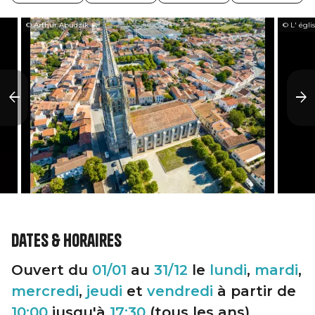
© Arthur Abudzik
© L' égli
Dates & horaires
Ouvert du
01/01
au
31/12
le
lundi
,
mardi
,
mercredi
,
jeudi
et
vendredi
à partir de
10:00
jusqu'à
17:30
(tous les ans)