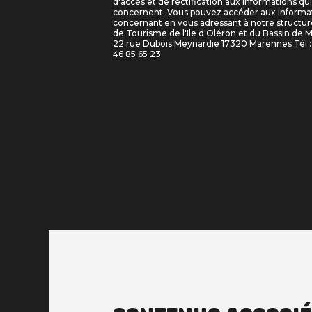
d'accès et de rectification aux informations qu
concernent. Vous pouvez accéder aux informa
concernant en vous adressant à notre structure
de Tourisme de l'Ile d'Oléron et du Bassin de 
22 rue Dubois Meynardie 17320 Marennes Tél : 
46 85 65 23