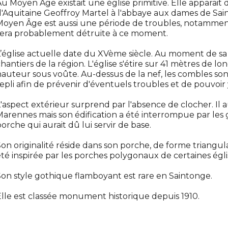
u Moyen Âge existait une église primitive. Elle apparait d
'Aquitaine Geoffroy Martel à l'abbaye aux dames de Sain
oyen Âge est aussi une période de troubles, notamment 
sera probablement détruite à ce moment.
’église actuelle date du XVème siècle. Au moment de sa 
hantiers de la région. L'église s'étire sur 41 mètres de lo
auteur sous voûte. Au-dessus de la nef, les combles so
epli afin de prévenir d'éventuels troubles et de pouvoir
'aspect extérieur surprend par l'absence de clocher. Il a
arennes mais son édification a été interrompue par les gu
orche qui aurait dû lui servir de base.
on originalité réside dans son porche, de forme triangulai
té inspirée par les porches polygonaux de certaines égl
on style gothique flamboyant est rare en Saintonge.
lle est classée monument historique depuis 1910.