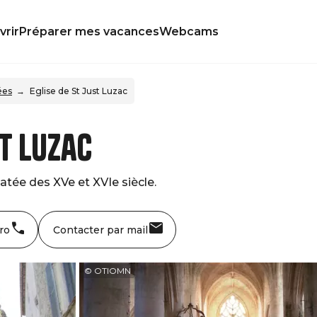
rir
Préparer mes vacances
Webcams
ées
Eglise de St Just Luzac
st Luzac
datée des XVe et XVIe siècle.
ro
Contacter par mail
© OTIOMN