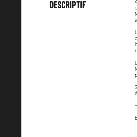
A
Descriptif
d
M
L
c
h
r
L
M
p
S
é
S
E