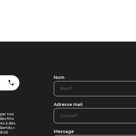
Nom
Adresse mail
 par nos
des fins
ues à des
ibertés »
Message
droit