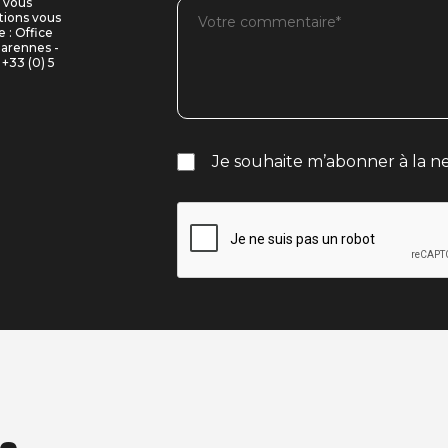
i vous
tions vous
 : Office
Marennes -
+33 (0) 5
Je souhaite m’abonner à la ne