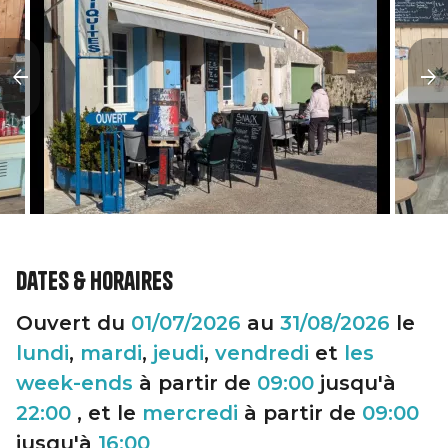
Dates & horaires
Ouvert du
01/07/2026
au
31/08/2026
le
lundi
,
mardi
,
jeudi
,
vendredi
et
les
week-ends
à partir de
09:00
jusqu'à
22:00
, et le
mercredi
à partir de
09:00
jusqu'à
16:00