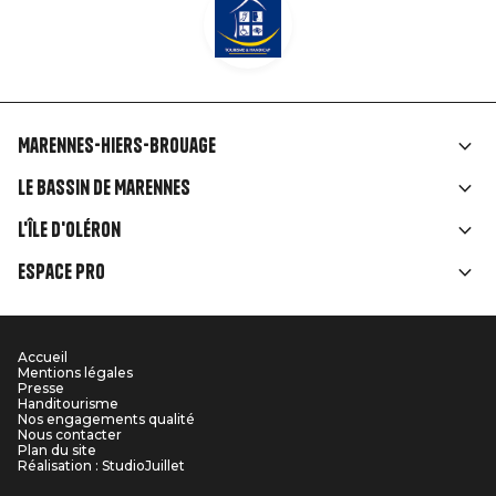
Marennes-Hiers-Brouage
Liens
Le Bassin de Marennes
rubriques
L'île d'Oléron
Espace Pro
Accueil
Menu
Mentions légales
Presse
Pied
Handitourisme
Nos engagements qualité
Nous contacter
de
Plan du site
Réalisation : StudioJuillet
page