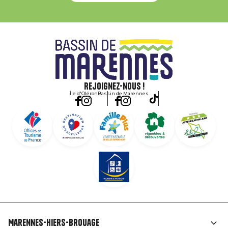
Rejoignez-nous !
Île d'Oléron
Bassin de Marennes
Marennes-Hiers-Brouage
Liens