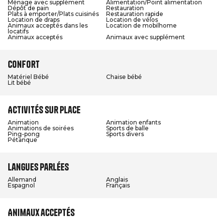
Ménage avec supplément
Alimentation/Point alimentation
Dépôt de pain
Restauration
Plats à emporter/Plats cuisinés
Restauration rapide
Location de draps
Location de vélos
Animaux acceptés dans les
Location de mobilhome
locatifs
Animaux acceptés
Animaux avec supplément
Confort
Matériel Bébé
Chaise bébé
Lit bébé
Activités sur place
Animation
Animation enfants
Animations de soirées
Sports de balle
Ping-pong
Sports divers
Pétanque
Langues parlées
Allemand
Anglais
Espagnol
Français
Animaux acceptés