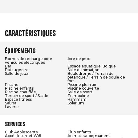
Caractéristiques
Équipements
Bornes de recharge pour
Aire de jeux
véhicules électriques
Bar
Espace aquatique ludique
Pataugeoire
Salle d'animation
Salle de jeux
Boulodrome / Terrain de
pétanque / Terrain de boule de
fort
Piscine
Piscine plein air
Piscine enfants
Piscine couverte
Piscine chauffée
Salle de sport
Terrain de sport / Stade
Trampoline
Espace fitness
Hammam
Sauna
Solarium
Laverie
Services
Club Adolescents
Club enfants
Accès Internet Wifi
Animateur permanent