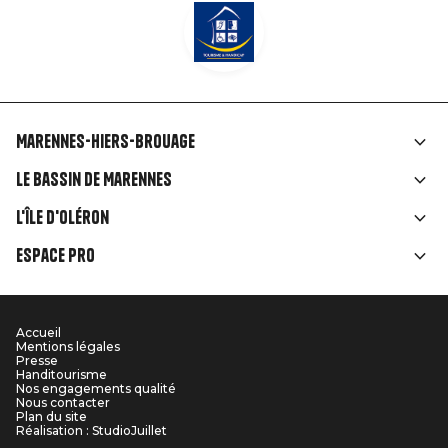
Marennes-Hiers-Brouage
Liens
Le Bassin de Marennes
rubriques
L'île d'Oléron
Espace Pro
Accueil
Menu
Mentions légales
Presse
Pied
Handitourisme
Nos engagements qualité
Nous contacter
de
Plan du site
Réalisation : StudioJuillet