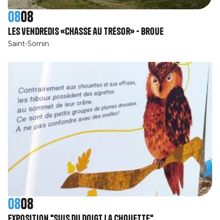
08
08
Les vendredis «chasse au trésor» - Broue
Saint-Sornin
08
08
Exposition "Suis du doigt la Chouette"