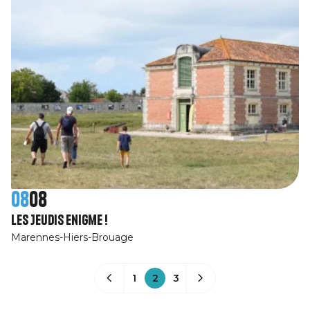
08
08
Les Jeudis Enigme !
Marennes-Hiers-Brouage
1
2
3