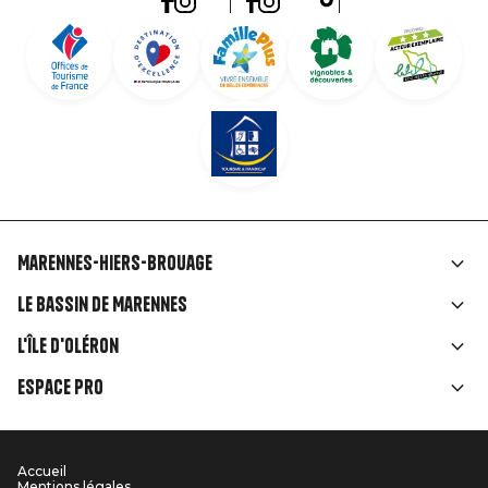
Marennes-Hiers-Brouage
Liens
Le Bassin de Marennes
rubriques
L'île d'Oléron
Espace Pro
Accueil
Menu
Mentions légales