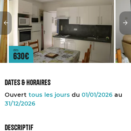
dès
630€
Dates & horaires
Ouvert
tous les jours
du
01/01/2026
au
31/12/2026
Descriptif