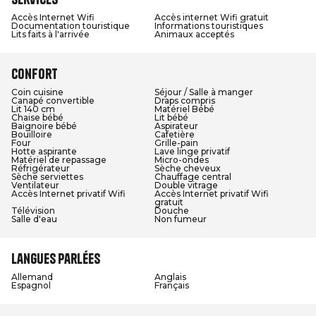
Accès Internet Wifi
Accès internet Wifi gratuit
Documentation touristique
Informations touristiques
Lits faits à l'arrivée
Animaux acceptés
Confort
Coin cuisine
Séjour / Salle à manger
Canapé convertible
Draps compris
Lit 140 cm
Matériel Bébé
Chaise bébé
Lit bébé
Baignoire bébé
Aspirateur
Bouilloire
Cafetière
Four
Grille-pain
Hotte aspirante
Lave linge privatif
Matériel de repassage
Micro-ondes
Réfrigérateur
Sèche cheveux
Sèche serviettes
Chauffage central
Ventilateur
Double vitrage
Accès Internet privatif Wifi
Accès Internet privatif Wifi
gratuit
Télévision
Douche
Salle d'eau
Non fumeur
Langues parlées
Allemand
Anglais
Espagnol
Français