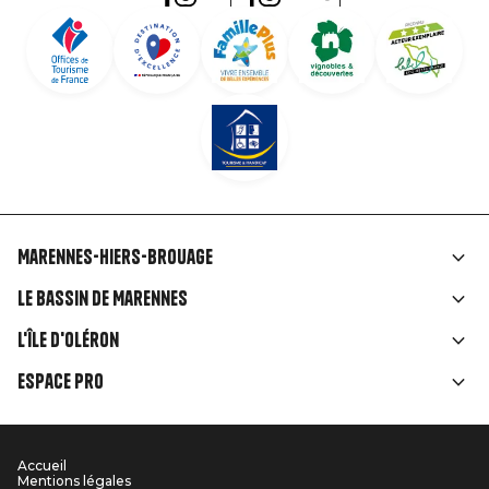
Marennes-Hiers-Brouage
Liens
Le Bassin de Marennes
rubriques
L'île d'Oléron
Espace Pro
Accueil
Menu
Mentions légales