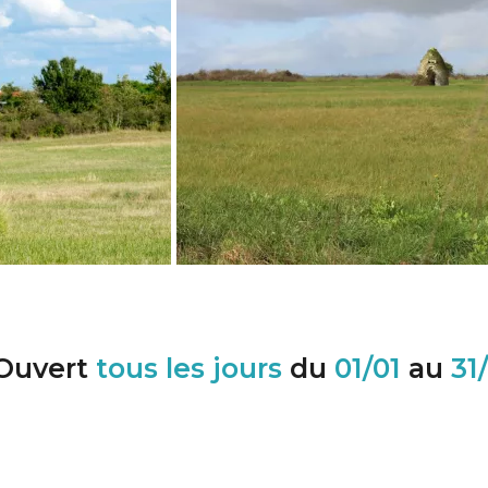
Ouvert
tous les jours
du
01/01
au
31