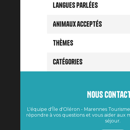
Langues parlées
Animaux acceptés
Thèmes
Catégories
Nous contac
L'équipe d'Île d'Oléron - Marennes Tourisme 
répondre à vos questions et vous aider aux m
séjour.