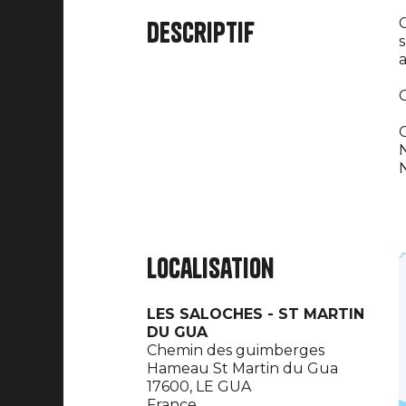
C
Descriptif
s
a
C
O
N
N
Localisation
LES SALOCHES - ST MARTIN
DU GUA
Chemin des guimberges
Hameau St Martin du Gua
17600,
LE GUA
France