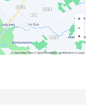
© OpenMapTiles
© OpenStreetMap contributors
© Loopi