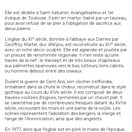
Elle est dédiée à Saint-Saturnin, évangélisateur et 1er
évêque de Toulouse. Il péri en martyr, traîné par un taureau,
pour avoir refusé de se plier à l’obligation de sacrifice aux
dieux païens.
L'église du XI° siècle, donnée à l'abbaye aux Dames par
Geoffroy Martel, duc d'Anjou, est reconstruite au XII° siècle,
avec un riche décor sculpté. Elle est agrandie et jouxtée par
un prieuré de renommée régionale. Il n'en reste qu'une
travée de la nef ; le transept et de très beaux chapiteaux
aux palmettes épanouies vers le bas, lutteurs, lions cabrés,
ou homme debout entre des oiseaux.
Durant la guerre de Cent Ans, son clocher s’effondra,
entraînant dans sa chute le chœur, reconstruit dans le style
gothique au cours du XIVe siècle. Il est composé de deux
travées voûtées d'ogives, terminées par un chevet plat. Il
se caractérise par de nombreuses fresques datant du XVIIe
siècle, recouvrant les murs et une partie de la voûte. Les
scènes représentent l’adoration des bergers, la Vierge et
l’ange de l’Annonciation, ainsi que des angelots.
En 1977, alors que l'église est en péril, le maire de l’époque,