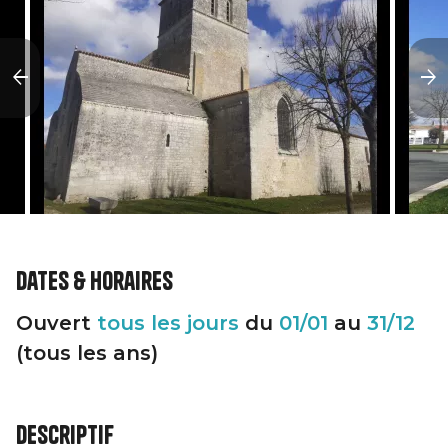
Dates & horaires
Ouvert
tous les jours
du
01/01
au
31/12
(tous les ans)
Descriptif