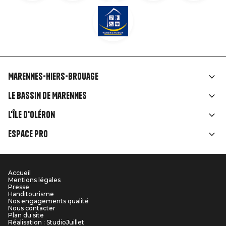
Marennes-Hiers-Brouage
Liens
Le Bassin de Marennes
rubriques
L'île d'Oléron
Espace Pro
Accueil
Menu
Mentions légales
Presse
Pied
Handitourisme
Nos engagements qualité
Nous contacter
de
Plan du site
Réalisation : StudioJuillet