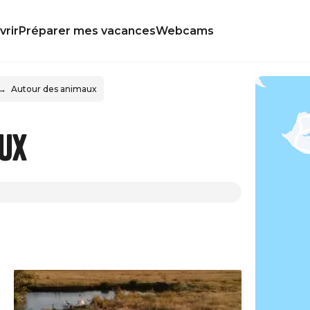
rir
Préparer mes vacances
Webcams
Autour des animaux
ux