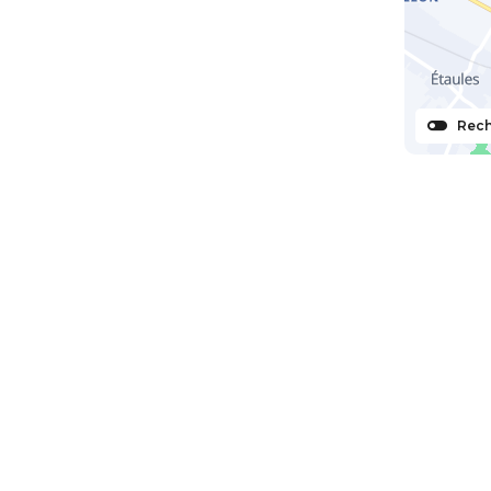
Rech
ter
In
reste à votre disposition pour
Inscrivez-vous à la 
ieux à la préparation de votre
informé en avant pr