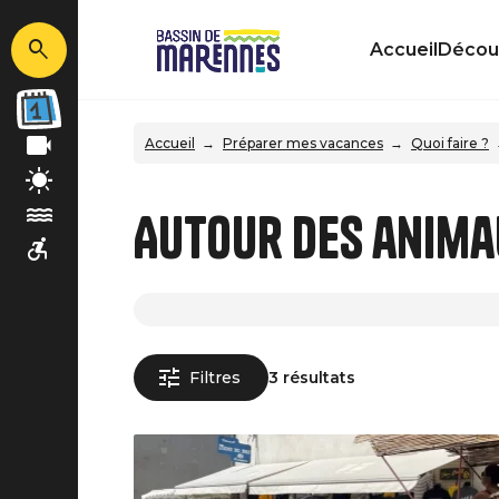
Accueil
Découv
Accueil
Préparer mes vacances
Quoi faire ?
Autour des anima
Filtres
3 résultats