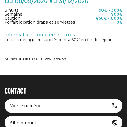
Du 08/09/2026 au 31/12/2026
3 nuits
198€ - 300€
Semaine
700€
Caution
460€ - 800€
Forfait location draps et serviettes
0€
Informations complémentaires
Forfait ménage en supplément à 60€ en fin de séjour
Numéro d'agrément : 1738500154789
Contact
Voir le numéro
Site internet