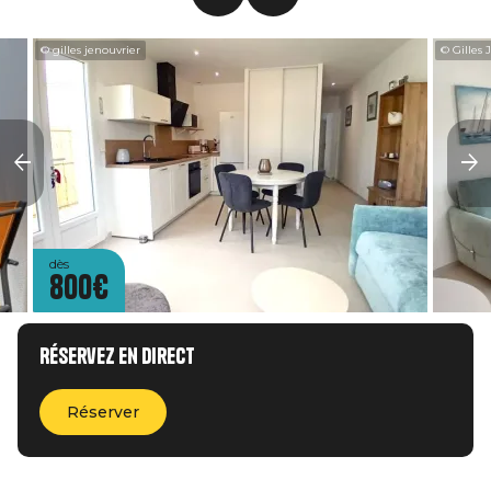
© gilles jenouvrier
© Gilles 
dès
800€
Réservez en direct
Réserver