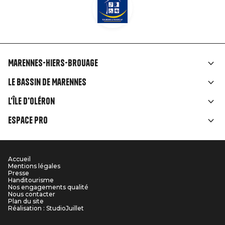
Marennes-Hiers-Brouage
Liens
Le Bassin de Marennes
rubriques
L'île d'Oléron
Espace Pro
Accueil
Menu
Mentions légales
Presse
Pied
Handitourisme
Nos engagements qualité
Nous contacter
de
Plan du site
Réalisation : StudioJuillet
page