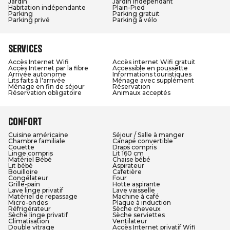
Jardin
Jardin indépendant
Habitation indépendante
Plain-Pied
Parking
Parking gratuit
Parking privé
Parking à vélo
Services
Accès Internet Wifi
Accès internet Wifi gratuit
Accès Internet par la fibre
Accessible en poussette
Arrivée autonome
Informations touristiques
Lits faits à l'arrivée
Ménage avec supplément
Ménage en fin de séjour
Réservation
Réservation obligatoire
Animaux acceptés
Confort
Cuisine américaine
Séjour / Salle à manger
Chambre familiale
Canapé convertible
Couette
Draps compris
Linge compris
Lit 160 cm
Matériel Bébé
Chaise bébé
Lit bébé
Aspirateur
Bouilloire
Cafetière
Congélateur
Four
Grille-pain
Hotte aspirante
Lave linge privatif
Lave vaisselle
Matériel de repassage
Machine à café
Micro-ondes
Plaque à induction
Réfrigérateur
Sèche cheveux
Sèche linge privatif
Sèche serviettes
Climatisation
Ventilateur
Double vitrage
Accès Internet privatif Wifi