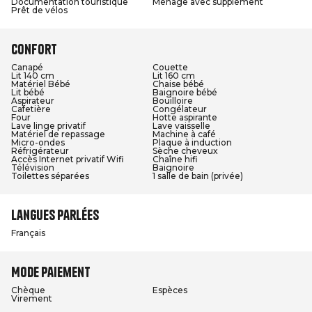
Documentation touristique
Ménage avec supplément
Prêt de vélos
Confort
Canapé
Couette
Lit 140 cm
Lit 160 cm
Matériel Bébé
Chaise bébé
Lit bébé
Baignoire bébé
Aspirateur
Bouilloire
Cafetière
Congélateur
Four
Hotte aspirante
Lave linge privatif
Lave vaisselle
Matériel de repassage
Machine à café
Micro-ondes
Plaque à induction
Réfrigérateur
Sèche cheveux
Accès Internet privatif Wifi
Chaîne hifi
Télévision
Baignoire
Toilettes séparées
1 salle de bain (privée)
Langues parlées
Français
Mode paiement
Chèque
Espèces
Virement