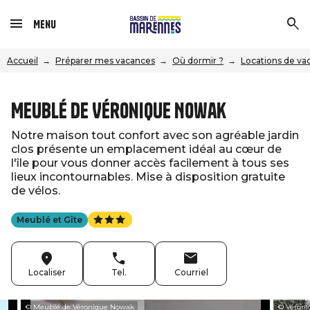
Menu
Accueil
Préparer mes vacances
Où dormir ?
Locations de va
Meublé de Véronique Nowak
Notre maison tout confort avec son agréable jardin
clos présente un emplacement idéal au cœur de
l'île pour vous donner accès facilement à tous ses
lieux incontournables. Mise à disposition gratuite
de vélos.
Meublé et Gîte
Localiser
Tel.
Courriel
© Meublé de Véronique Nowak
© Véron