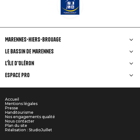
Marennes-Hiers-Brouage
Liens
Le Bassin de Marennes
rubriques
L'île d'Oléron
Espace Pro
Accueil
Menu
Mentions légales
Presse
Pied
Handitourisme
Nos engagements qualité
Nous contacter
de
Plan du site
Réalisation : StudioJuillet
page