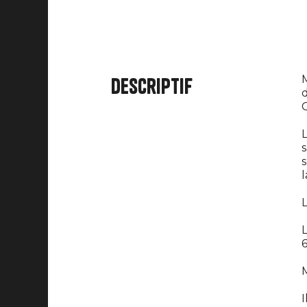
M
Descriptif
d
C
L
s
l
L
L
6
M
I