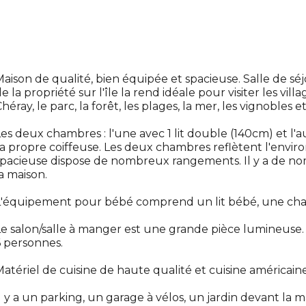
aison de qualité, bien équipée et spacieuse. Salle de séj
e la propriété sur l'île la rend idéale pour visiter les v
héray, le parc, la forêt, les plages, la mer, les vignobles
es deux chambres : l'une avec 1 lit double (140cm) et l'a
a propre coiffeuse. Les deux chambres reflètent l'enviro
spacieuse dispose de nombreux rangements. Il y a de n
a maison.
'équipement pour bébé comprend un lit bébé, une chai
e salon/salle à manger est une grande pièce lumineuse. 
 personnes.
atériel de cuisine de haute qualité et cuisine américai
l y a un parking, un garage à vélos, un jardin devant la mai