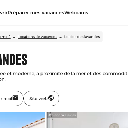
rir
Préparer mes vacances
Webcams
rmir ?
Locations de vacances
Le clos des lavandes
vandes
née et moderne, à proximité de la mer et des commodité
on.
r mail
Site web
© Sandra Davies