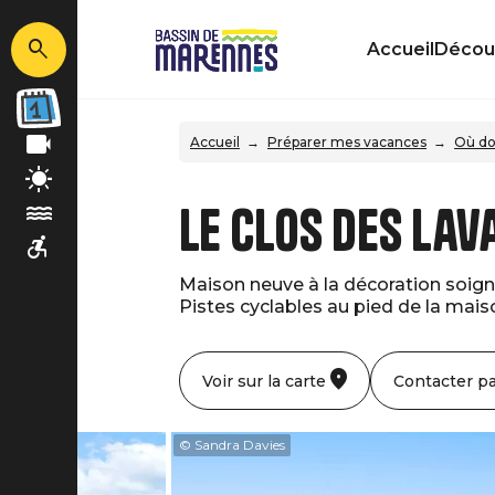
Accueil
Découv
Accueil
Préparer mes vacances
Où do
Le clos des la
Maison neuve à la décoration soig
Pistes cyclables au pied de la mais
Voir sur la carte
Contacter pa
© Sandra Davies