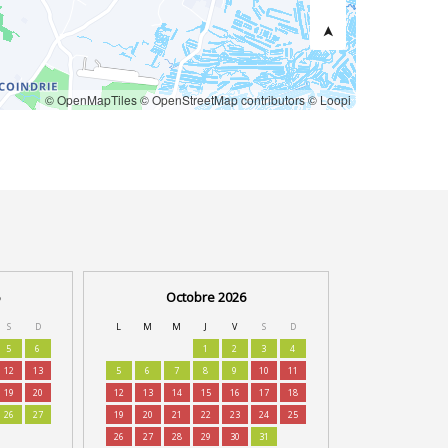
© OpenMapTiles
© OpenStreetMap contributors
© Loopi